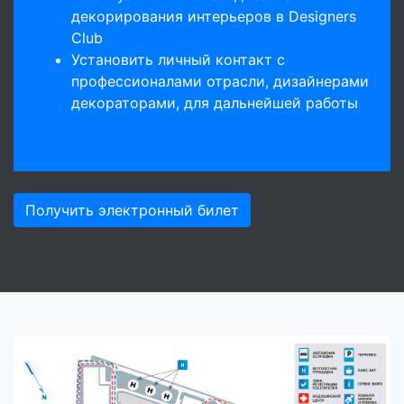
декорирования интерьеров в Designers
Club
Установить личный контакт с
профессионалами отрасли, дизайнерами
декораторами, для дальнейшей работы
Получить электронный билет