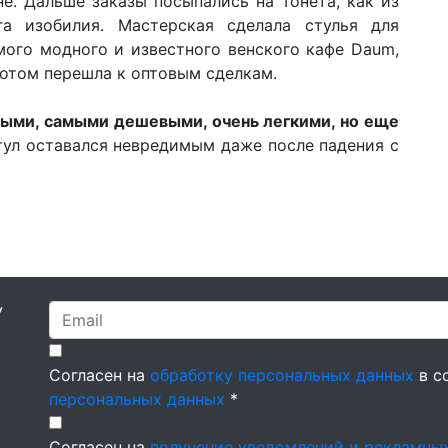
не. Дальше заказы посыпались на Тонета, как из
га изобилия. Мастерская сделала стулья для
мого модного и известного венского кафе Daum,
потом перешла к оптовым сделкам.
ными, самыми дешевыми, очень легкими, но еще
тул оставался невредимым даже после падения с
У
Согласен на
обработку персональных данных
в с
персональных данных
*
Согласен на
получение уведомлений и рекламны