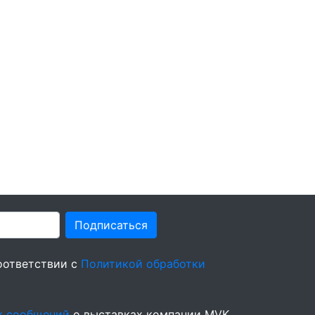
Подписаться
оответствии с
Политикой обработки
х сообщений
о выставках компании MVK